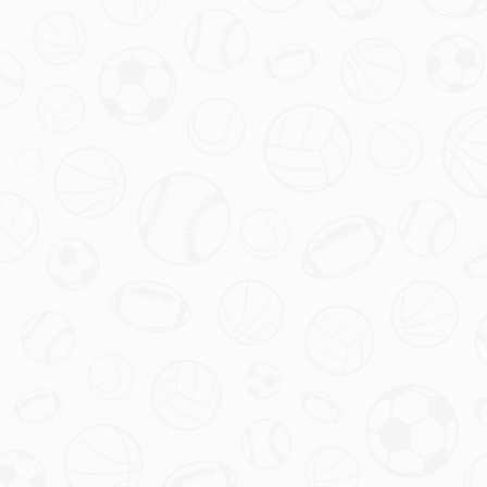
最后，建立球迷组织，推动球迷间的活动和交流，可以
有效提升球迷文化的凝聚力。通过定期分享经验、举办
友谊赛等活动，促进球迷之间的相互理解，促进更多的
互动和交流，进一步增强集体归属感。
共同提升球队竞争力
球队的竞争力直接影响俱乐部的成败，球迷的支持和参
与可以在很大程度上提升这一竞争力。俱乐部应该引导
球迷共同参与球队的发展规划，分享团队目标和愿景，
以增强印证感和使命感。在赛季开始之前，俱乐部可以
组织专门的会议，邀请核心球迷参与讨论球队的未来发
展。
此外，为了吸引更多的潜在球员和外部投资者，俱乐部