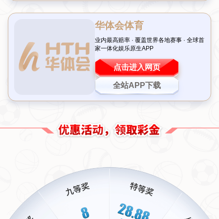
2011年世界杯的辉煌历程
2011年女足世界杯在德国产生，比赛吸引了全球的瞩
目。中国女足在首场小组赛中以4:0战胜了挪威队，展示
出强大的实力和自信心。她们在比赛中始终保持良好的
竞技状态，充分展现了团队合作精神与个人技术的结
合。这个阶段的成功为球队后续的比赛打下了坚实的基
础。
接下来的小组赛中，中国女足面对竞争对手如法国和加
拿大等，虽有挑战，但她们凭借顽强的毅力和丰富的经