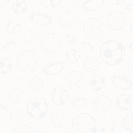
代审美的敏锐捕捉，同时也传达了俱乐部追求现代化的
理念。
标志内圈的黑色和蓝色带有明显的圆形轮廓，形成了一
个具有视觉冲击力的整体。圆形不仅是数字和文字包含
的形式，也象征着完整、统一与团结。这一点在球队精
神和文化中得到了充分体现，团队成员间的紧密配合以
及对胜利的共同追求，都通过这一设计元素得以彰显。
文化象征与意蕴
国际米兰标志的设计及其演变，与意大利整体足球文化
密切相关。足球在意大利不仅仅是一项运动，它是一种
社会现象，凝聚了人民的情感与身份认同。国际米兰作
为米兰的象征之一，其标志也成为了米兰人文化认同的
重要组成部分。它不仅仅代表着球队的胜利，更是城市