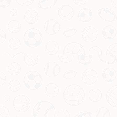
标志中使用的字体设计也颇具讲究。早期的字体较为繁
复，而现代的标志则采用了更为简洁、现代的无衬线字
体。这种设计使得标志在视线上更易于辨识，并且在各
种媒介上能保持清晰。字体的变化反映了设计师对于时