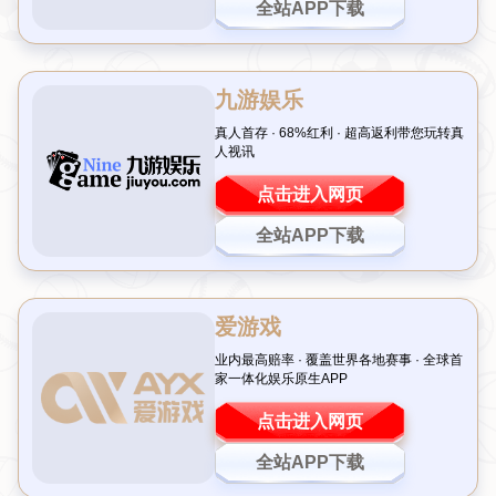
了丰富的历史与文化背景。本文将深入解析国际米兰标
志背后的故事与设计理念，分别从历史沿革、设计元
素、文化象征和粉丝感情四个方面进行详细阐述。首
先，标志的历史变化反映了俱乐部的发展变化，带给球
迷巨大的情感共鸣；其次，设计元素如颜色、字体和图
形都传递了独特的视觉美感和力量感；再次，文化象征
揭示了意大利足球文化和社会背景影响下的标志意义；
最后，粉丝的情感与归属感使得这标志超越了视觉，成
为国际米兰精神的体现。通过这些层面的分析，读者将
对国际米兰标志有更全面的理解和认识。
标志的历史沿革
国际米兰的标志最初是在1908年设计的，这个时间恰逢
俱乐部成立的初期。最初的标志设计简单，以俱乐部名