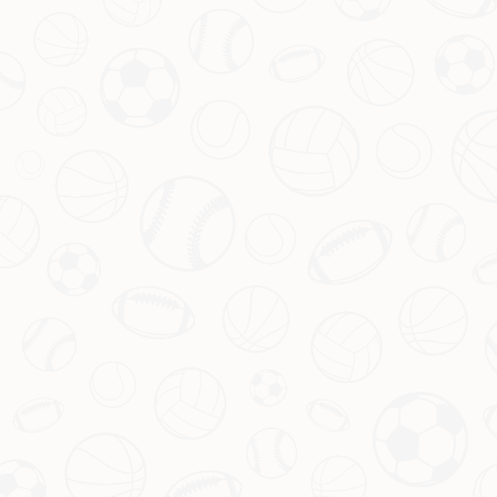
精神的体现。
此外，国际米兰标志中的颜色象征着意大利历史悠久的
贵族文化和工人运动的追求。蓝色代表着高贵与理想，
而黑色则体现了坚韧不拔的奋斗精神。这种文化上的双
重象征，使得俱乐部和球迷在面对挑战时，能够更有力
地团结在一起，共同应对各种困境。
不可忽视的是，标志从远至今丰富的故事和历程，也成
为了球迷之间共同传承的文化财富。每一次球队的胜
利，都会令粉丝们对标志产生更深层的记忆与认同，形
成强烈的归属感。这些文化上的象征不仅增强了粉丝们
的自豪感，也让国际米兰这个品牌在全球范围内逐渐扩
展。