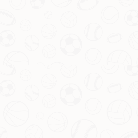
对今后的比赛时，将更加相信自己的能力，可以在逆
因为曼联的复苏而有所警觉，使得接下来的比赛更加
牌价值。这样的比赛将成为曼联复兴之路上的重要里
铭刻的一战，展现了曼联在面对挑战时的坚韧不拔，
魅力，更是展现了团队合作、个人能力与战术灵活性