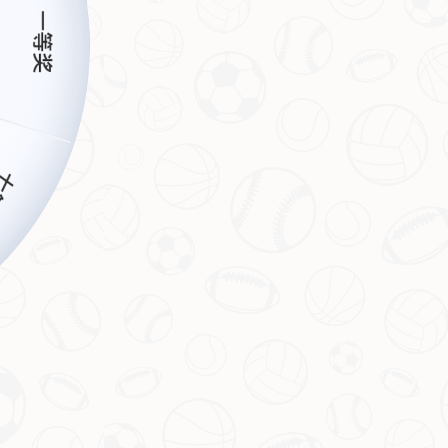
力，在关键时刻为球队贡献了助攻或抢断。这样的发
迅速改变了球队的进攻线路与节奏，将重点放在对维
，也加强了快速反击的策略，利用对手失误为自己创
比赛的节奏，逐步掌控了比赛局势。这样的战术大师