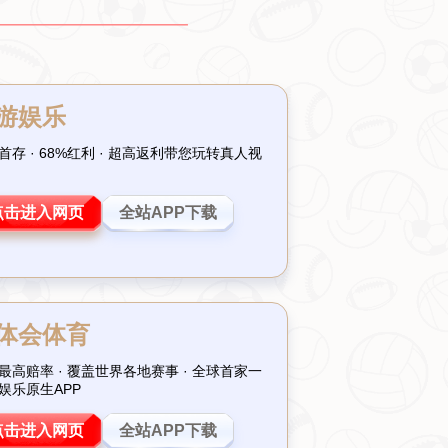
标志着球队在落后两个进球的情况下，展现了极强的
合作和出色的教练战术安排。本文将从球队的精神面
没有陷入绝望，反而更加团结，展现出强烈的逆转欲
绝不能放弃。这种为团体拼搏的精神使他们在场上表
们在落后时依然充满信心，激励他们不断进攻，争取
，成为了逆转的关键因素。其中，进攻端的一名前锋