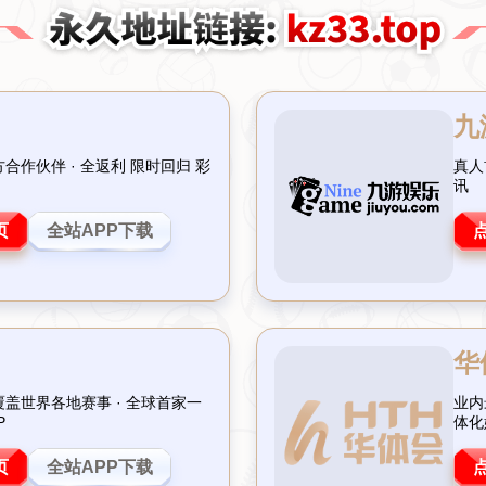
为了一个具有里程碑意义的时刻。这场比赛不仅仅是一场普通的胜利，它
后反弹胜利的记录。这一壮举充分体现了曼联不屈不挠的精神、团结的团队
详细分析曼联逆转胜维拉的壮举，探讨其在英超历史中的重要性。
。在与维拉的比赛中，这种精神得到了淋漓尽致的体现。球队在落后时并
利的渴望，令曼联在艰难时刻总能找到翻盘的机会。
的带头作用。队长和一些经验丰富的球员在困难时刻鼓舞士气，提醒队友
力。
场作战的情况下，球迷们的呐喊声为球队提供了强大的心理支持，让球员
的。在球队落后的情况下，某些球员凭借个人能力，将自己的价值最大化