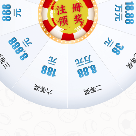
们的拼搏精神和活力不仅为球队注入了新鲜血液，也展现了年轻一代的潜
的重要原因之一。在落后的情况下，主教练迅速根据场上情况调整战术，
升了球队的得分机会。
场球员压上前场，有效增加了进攻的威力。同时，球队在压迫对方的同时
门。
，还提升了球员们的斗志与信心。随着进攻的逐渐奏效，球队逐渐找到了