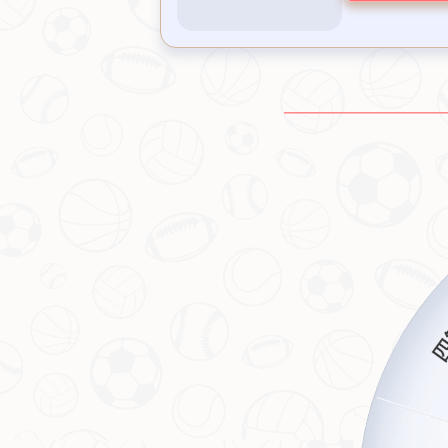
在下半场的精彩表现，打入了扳平和反超的两粒进
此外，中场核心的调度与组织也显得格外重要。他
尤其是在维拉进攻时，后防线的严密防守有效遏制