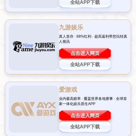
于大连英博来说，
实现冲超目标
无疑是当前最激动人心
的篇章。作为一支承载着城市荣誉与球迷期待的队伍，
大连英博的每一步前行都充满了挑战与光荣。今天，我
们就来探讨这支球队如何在磨砺中追逐梦想，书写属于
自己的辉煌。
冲超之路：挑战与机遇并存
对于任何一支中甲联赛的球队而言，
冲超
不仅仅是一个
简单的目标，更是一场综合实力的较量。大连英博近年
来展现出了不俗的潜力，但想要从竞争激烈的联赛中脱
颖而出，面临的困难显而易见。无论是战术体系的完
善，还是球员状态的调整，每一个细节都可能成为决定
胜负的关键。