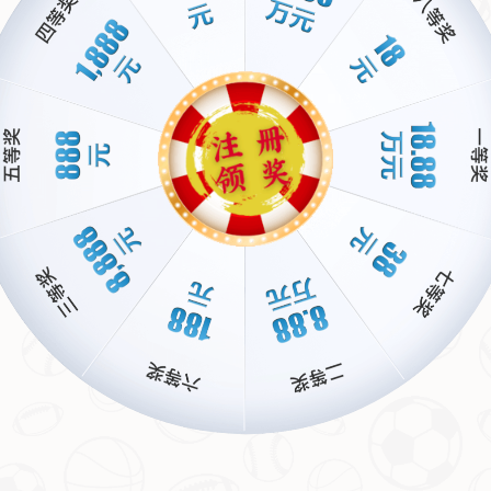
值得一提的是，俱乐部近年来加大了对青训体系的投
入。通过培养本地年轻球员，不仅增强了队伍的凝聚
力，也让球迷看到了未来的希望。这种长远规划，正是
大连英博肩负
光荣使命
的具体体现。