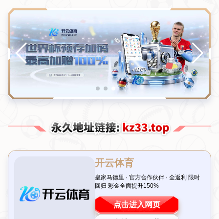
大连英博：冲超之路，挑战与荣耀并存的
使命
发布时间：2026-08-07T02:40:02+08:00
引言：冲超梦想点燃大连足球热情
在足球世界里，每一支球队都有属于自己的梦想，而对