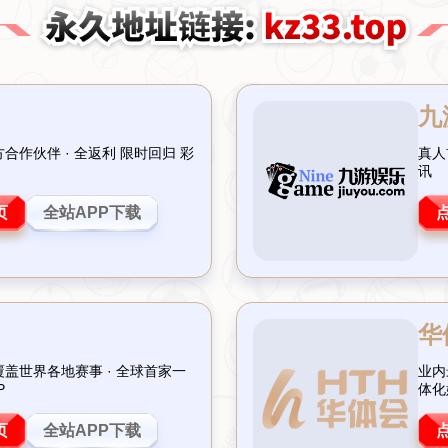
煌
焦点。近日，她与搭档亚历山德洛娃在WTA500斯图加特站的双打比赛中
迷带来了一场视觉盛宴。今天，我们将深入探讨这场比赛的亮点，以及张
强逆转彰显实力
娃组合
面对的是实力强劲的对手。首盘比赛中，双方展开激烈交锋，张帅组
胜盘中，凭借默契的配合和关键时刻的果断出手，最终以10-8锁定胜局，
作为中国网球领军人物的经验与韧性，而亚历山德洛娃则以强大的发球和
打决赛
铺平了道路。