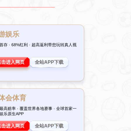
，以2-1的比分力克强敌，成功晋级决赛。这场比赛
帅组合如何一步步走向胜利。
合稍显被动，以4-6失利。然而，她们并未因此气
完成了这场激动人心的逆转。
底线进攻为团队提供了坚实支撑。两人的默契配合让