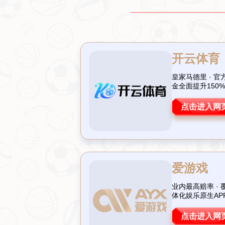
引言：中国网球再创辉
在国际网坛的舞台上，中国选手张帅的名字再次成为
不仅展现了中国网球选手的顽强斗志，也为广大球
赛场上的精彩对决：顽
在斯图加特站的双打半决赛中，
张帅/亚历山德洛
馁，迅速调整状态，在第二盘以6-3扳回一城。决
这场2-1的胜利并非偶然，
张帅
在赛场上展现了她
对手难以招架，也为她们晋级
WTA500斯图加特双