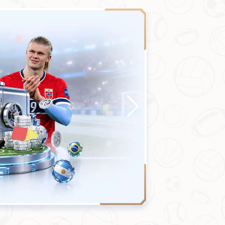
n
城逆转取胜