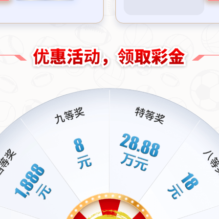
莱斯特城的后防弱点时，红军的战术执行得非常到位。以往的数据也显
激烈的英超积分榜上，每一场胜利都是对冠军宝座的有力捍卫。尤其是面
薩拉赫
和哈克波这样的顶级发挥，他们对未来的赛程充满期待。