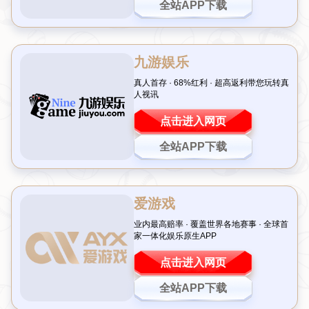
里厄斯·加兰（Darius Garland）逐渐展现出令人瞩目的
状态。作为球队的后场大脑，他在常规赛末段的表现让
人眼前一亮，尤其是对阵强敌波士顿凯尔特人时展现出
的统治力。不少球迷和专家开始讨论：
加兰是否会成为
骑士冲冠路上的关键X因素？
本文将深入分析加兰在季
后赛模式下的表现，以及他对骑士挑战绿军乃至争冠的
影响。
加兰的季后赛模式为何备受期待
在常规赛的最后几场比赛中，加兰的数据和场上表现都
达到了一个新高度。他不仅在得分端展现了高效，场均
能贡献
25分以上
，而且在组织进攻时也游刃有余，助攻
数屡创新高。更重要的是，他在面对凯尔特人这样的顶
级防守球队时毫不畏惧，用精准的三分和犀利的突破一