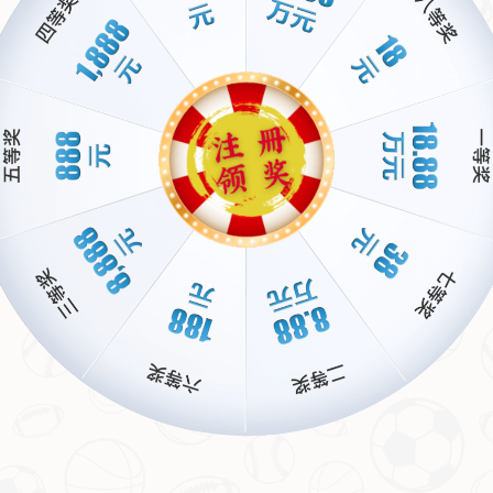
关键三分不仅帮助骑士锁定胜局，也向联盟证明了自己
在大场面下的抗压能力。这样的案例无疑为骑士球迷注
入了一剂强心针。
为何说加兰是骑士冲冠的X因素
在当前骑士阵容中，莫布里和阿伦组成的内线双塔提供
了强大的防守支持，而米切尔则是球队的外线火力点。
然而，当比赛进入白热化阶段，往往需要一个能够掌控
节奏、随机应变的球员站出来，而这正是加兰的价值所
在。他的球商、视野以及对比赛的阅读能力，使他在关
键时刻能够成为决定胜负的那个人。尤其是在面对绿军
这样擅长整体防守的队伍时，加兰的突破分球能力将是
破解对手体系的关键。
此外，加兰在季后赛中的心理素质也值得信赖。虽然年