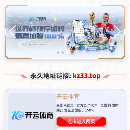
巴萨对阵皇马最新预测解析：西班牙国家
德比热血重燃
发布时间：2026-08-07T02:40:02+08:00
引言：西班牙德比的激情对决引爆期待
每当巴萨与皇马的对决临近，全球足球迷的目光都会聚