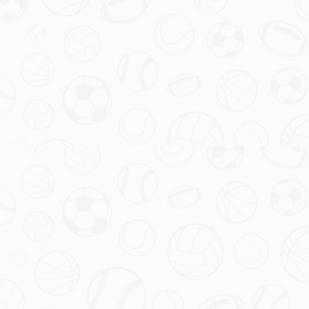
的国家德比案例中，例如2022年10月的交锋，皇马正是
凭借快速反击以3-1击败了巴萨。这一次，类似的战术
博弈或将再次上演。对于
西班牙国家德比预测
，如果巴
萨无法有效限制对手的反击速度，胜算将大打折扣。
四：历史交锋与心理因素的影响
纵观两队的历史交锋记录，双方可谓旗鼓相当。但近几
年，皇马在关键比赛中的心理优势逐渐显现，尤其是在
伯纳乌主场作战时，他们往往能更好地应对压力。而对
于巴萨来说，如何克服客场作战的心态劣势，将是决定
他们能否全身而退的重要因素。结合历史数据与近期表
现，本次
巴萨vs皇马最新结果分析
倾向于认为，比赛可
能以小比分收场，甚至不排除平局的可能性。
五：不可忽视的外围因素