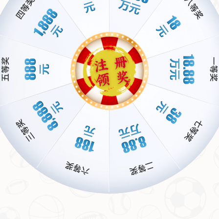
三：战术分析 攻守平衡成胜负手
从战术层面来看，巴萨可能会延续4-3-3阵型，注重边路
突破和高位压迫，但这也可能暴露后防空虚的风险。而
安切洛蒂治下的皇马更加务实，4-2-3-1阵型在攻守转换
间游刃有余，尤其擅长利用反击撕开对手防线。在过往