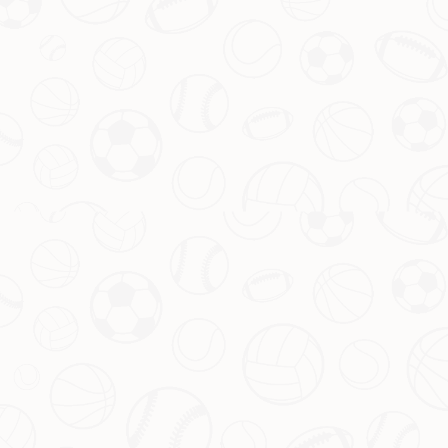
信心已受到影响。从这个角度看，“
双星集团管理权争
议
”的谣言若不及时处理，可能也会给企业和相关利益
方带来潜在风险。
更重要的是，这种未经证实的“家庭内斗”故事容易引发
公众误解，甚至影响员工士气和合作伙伴信任。因此，
企业在面对类似危机时，除了及时辟谣，还需加强与公
众的有效沟通，用事实说话。
为何谣言频发？网络时代的信
息挑战
不可否认，随着社交媒体的普及，每个人都可以成为信
息的发布者，但这也导致了信息真伪难辨。像“
双星董
事长
”这样的热门话题，往往因为涉及公众人物和知名