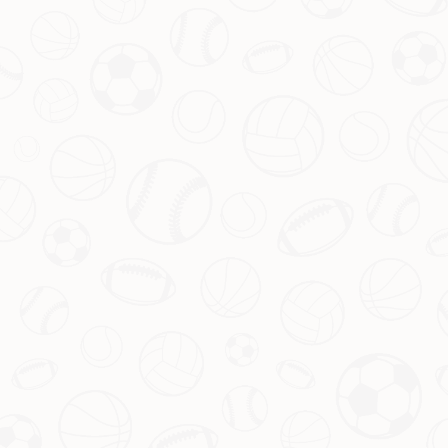
化，却能让他的领导力逐步显现，帮助森林狼形成更强
的凝聚力。
结语前的思考：年轻领袖的成
长之路
安东尼·爱德华兹无疑是森林狼未来的希望，但正如芬奇
所言，成为一名合格的
团队中的领袖
并非易事。他需要
时间，也需要更多的历练。从个人表现到整体带动，从
技术提升到心态调整，每一步都是对他的考验。但可以
预见的是，只要他愿意承担责任，勇敢“站出来”，他不
仅能为球队定下基调，更有可能成为联盟中最耀眼的明
星之一。