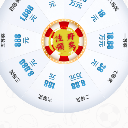
都难以保证。对于一位年近32岁的球员来说，时间是最
宝贵的资源。如果继续留在热刺，他可能将再次错失捧
起奖杯的机会。
以凯恩为例，他的转会虽然引发了争议，但加盟拜仁
后，他的进球效率和比赛影响力不减反增。更重要的
是，他终于有机会冲击德甲和欧冠的双重荣誉。这是否
也在暗示，
告别舒适区
可能是通往成功的关键一步？