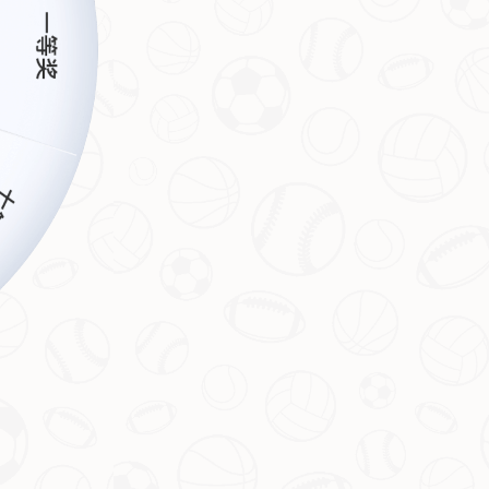
人能力和不懈努力，凯恩用进球和助攻一次次证明自
的笑容成为了无数球迷心中的经典画面。
现在梦想成真了！”这番话无疑激励着每一个热爱足球
手游，完美还原了现实赛场的激烈对抗。无论是组建
括
限时抽卡、免费资源包以及专属球员卡奖励
，让每
现实球星的距离，也让大家在虚拟世界中重温了
凯恩
与任务和抽卡，成功获得了高评分的前锋球员，并以
。小李笑着说：“感觉自己就像是游戏里的凯恩，虽