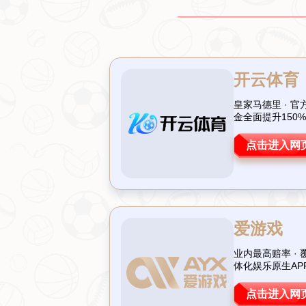
前言：凯恩的冠军梦与《最佳球会》的狂欢时刻
在足球世界中，哈里·凯恩的名字总是与“无冠魔
球手游《最佳球会》也在五一假期推出了超值福利
欢乐。让我们一起走进这场属于凯恩和《最佳球会