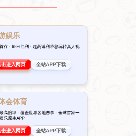
慕尼黑捧起冠军奖杯！与此同时，备受球迷喜爱的足
戏中的丰厚奖励，都让这个春天充满了足球的热血与