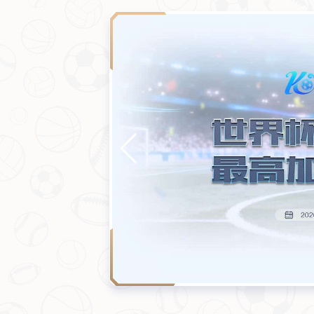
网站首页
公司简介