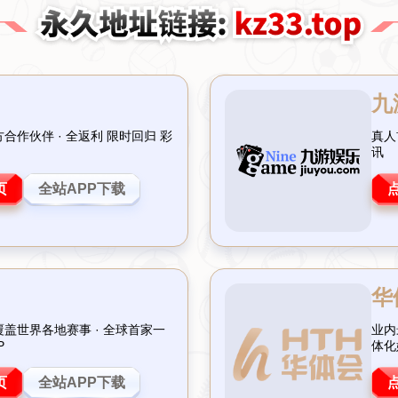
咒”挂钩，但这个赛季，这位英格兰队长终于在德甲赛场上圆梦，带领拜仁
活动，为广大玩家带来双倍的激情体验。无论是凯恩的荣耀时刻，还是游
》的狂欢吧！