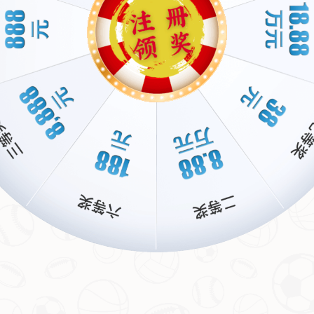
否适应德甲的节奏，甚至担心他会继续无缘冠军。然而，凭借出色的个
展现出领袖气质。最终，当拜仁慕尼黑提前锁定本赛季德甲冠军时，凯恩
的最好诠释
。正如他在赛后采访时所说：“我来这里就是为了赢得冠军，
《最佳球会》的五一特别活动吧！这款以真实球员数据为核心的足球竞技
临其境的比赛氛围。而在这个五一假期，游戏推出了一系列福利活动，包
特别任务，完成任务即可获得限定奖励。这种联动设计不仅拉近了玩家与
容并不强大，甚至在排位赛中频频失利。但在这次五一活动中，他通过参
渐找到节奏，最终在排位赛中连胜多场，从青铜段位一路冲到了黄金段位
光时刻！”