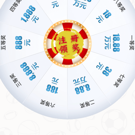
从另一个层面观之，“提前锁定目标”也是当下买方抢占
资源、确立优先权的重要保障。有专家指出：“越早敲
定协议，就能避免漫长僵局，提高后续竞技水平”；此
言或许恰好解释为何报道里提到明确时限，以及某些类
似案例带来的启示。例如2022年夏天哈兰德从多特蒙德
快速敲定加盟曼城，就说明领先一步往往决定成败。一
旦拖延，则可能面对竞争对手抬价甚至搅局情形发生，