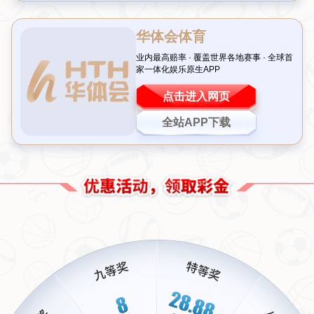
显得尤为重要——无论中前场组织还是后防稳定性，都
值得深思。而这正符合现代豪门模式：通过高额投资解
决短板问题，以稳固自身优势。从这种角度来看，“
至
少5000万欧元预算
”似乎并非空穴来风，而更像成熟计
划的一部分。
欧洲市场动态分析与时间压力
为何选定“
6月10号
”这一天？事实上，这一日期具有特
殊意义。根据足球领域常见规律，各大联赛结束较早，
但夏窗开启却需要等待，因此很多交易谈判被设定为休
赛期加速阶段。如果拖沓至窗口正式开启，不少潜在风
险因素将浮现（例如合同纠纷或者其他竞标者加入）。