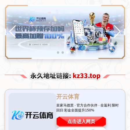
克洛普告别利物浦：赛季末离任，回顾红
军执教辉煌战绩
发布时间：2026-08-07T02:40:02+08:00
引言：克洛普告别红军 一段传奇的终章
在足球世界中，有些名字注定会被铭记，而尤尔根·克洛