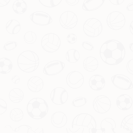
2.2分，这一数字仅次于瓜迪奥拉时期的曼城。而在欧冠
赛场，他的胜率超过60%，多次带队杀入决赛。更为重
要的是，无论是主力阵容还是替补球员，在他的调教下
都能发挥出最佳水平，这种稳定性是许多豪门俱乐部梦
寐以求的。
此外，克洛普及其团队还善于挖掘潜力球员。例如，萨
拉赫、菲尔米诺和马内在他的体系中成长为世界级攻击
线，他们组成的“前场三叉戟”一度成为对手防线的噩
梦。这些成就，都离不开这位主帅对细节的极致追求。
五 离任原因与未来展望
尽管成绩斐然，但长时间的高强度工作让克洛普及其团
队感到了疲惫。他曾坦言，自己需要时间休息并重新审