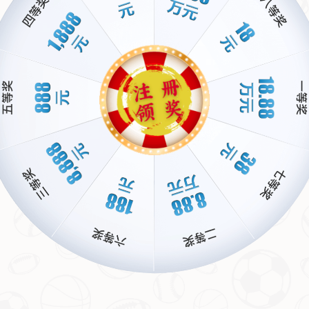
在随后的几年中，克洛普带领利物浦迎来了真正的黄金
时代。
2019年
，他率队以惊人的逆转击败巴塞罗那，最
终捧起了
欧冠冠军奖杯
，这是利物浦时隔14年再次登顶
欧洲之巅。紧接着在2020年，红军以无可争议的表现赢
得了
英超冠军
，结束了30年的漫长等待。这两座沉甸甸
的奖杯，无疑是
克洛普执教利物浦的战绩
中最耀眼的篇
章。此外，他还带领球队拿下足总杯、联赛杯等多项荣
誉，彻底让安菲尔德成为冠军的代名词。
值得一提的是，在2019-2020赛季，利物浦在英超中创
造了
97分亚军
和最终
99分夺冠
的惊人纪录，这样的数据
背后，是克洛普对球队战术体系的极致打磨和对球员潜
能的最大激发。他的“gegenpressing”（高位逼抢）战术
不仅改变了利物浦，也影响了整个现代足球的发展方