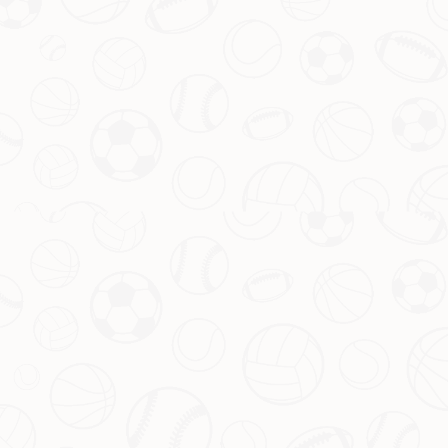
向。
三 经典案例：逆转巴萨的神话之夜
如果要挑选一场最能体现
克洛普执教风格
的比赛，那非
2019年欧冠半决赛对阵巴塞罗那莫属。首回合0-3落后
的情况下，几乎所有人都认为利物浦已无翻盘希望。然
而，在次回合的安菲尔德球场，依靠着坚韧的精神和精
准的战术执行，红军上演了4-0的奇迹逆转。*“永不放
弃”*成为那一夜的主题词，而这场比赛也成为足球历史
上最伟大的逆转之一。这样的案例充分展现了克洛普如
何通过心理激励和战术调整，将不可能变为可能。
四 数据背后的故事：稳定与持续
从数据角度看，
克洛普及其团队
在英超和欧冠中的表现
堪称顶级。在他執教期間，利物浦在英超场均得分接近