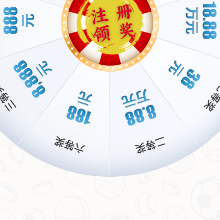
购买虚拟道具直接参与捐赠，每一件道具的收益都将全额用于公益项目。
支持。借助先进的直播平台和支付系统，所有善款的流向都做到了公开透
承诺定期更新项目进展，让捐赠者放心。