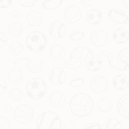
更重要的是，这场“
电竞公益一日赛
”向外界展示了
的可能性——
用热爱点亮希望，用技术连接温暖
。
案例分享：小明的课桌梦想成真
在这次筹款支持的项目中，有一个令人动容的故事
“电竞公益一日赛”的部分善款被用于为小明所在
这也让我们更加坚信，即使是一次小小的比赛，也
游戏网站平台推荐：
Majiang·麻将胡了模拟器在线
上一篇：雷吉隆妻子社交平台分享惊艳写真，曼妙身
下一篇：滕哈格揭秘：布莱顿成功背后的大手笔投入
Copyrigh