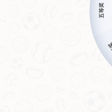
此外，主办方还设置了特别环节——观众可以通过
一步拉近了
电竞与公益
之间的距离。
背后的意义：用技术连接温暖
值得一提的是，这次活动的成功离不开现代科技的
结束后，主办方还公布了详细的资金使用计划，并