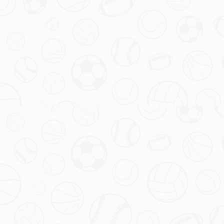
电子竞技行业的责任感。长期以来，部分人对 esports 存在误解，认
这也让人期待，未来是否会有更多类似的倡议，让更多人感受到来自虚拟
。小明（化名）是一名来自偏远山区的学生，由于家庭经济困难，他所在
的学校购置了全新的教学设备。如今，小明和同学们终于能在宽敞明亮的教
能改变一个孩子的未来。
免费试玩 - PG麻将游戏下载
姿引粉丝热赞
，你还觉得花钱少？
t 2024
开云体育APP下载 - Kaiyun网页版官方登录入口地址
All Rights by
开云体育
友情链接 :
开云体育-Kaiyun