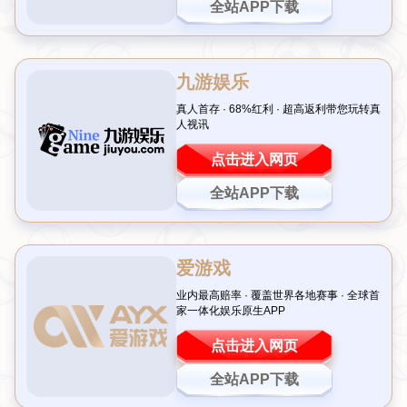
佛罗伦萨，这场比赛不仅展现了球队的顽强斗志，更让
球迷见证了新援阿瑙托维奇的惊艳表现。他的首粒进球
成为制胜关键，点燃了梅阿查球场的激情。这一战，国
际米兰不仅收获了宝贵的三分，也为接下来的赛程注入
了信心。究竟这场比赛有哪些亮点？让我们一探究竟！
阿瑙托维奇首秀破门 成为焦点人物
对于国际米兰的球迷来说，阿瑙托维奇的名字无疑是本
场比赛的关键词。这位奥地利前锋在转会至蓝黑军团
后，首次在意甲赛场上完成破门，展现了出色的个人能
力。在比赛的关键时刻，他接到队友的精准传球，以一
记冷静的射门洞穿了佛罗伦萨的球门，为球队锁定胜
局。
这一进球不仅是他个人里程碑，更是国际米兰战术
体系中的重要一环
。他的表现也让人对他在未来的比赛