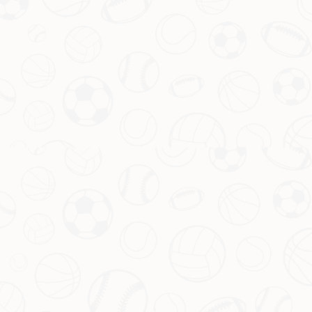
案例分析：关键时刻的战术调整
在比赛进入尾声时，佛罗伦萨加强了进攻力度，试图扳
平甚至反超比分。而此时，因扎吉果断进行换人调整，
用防守型球员替换部分进攻手，加强了后场的稳定性。
这一调整直接限制了对手的发挥，也为最终的胜利奠定
了基础。
这样的临场指挥能力，正是强队的标志之一
。
以过往的数据为例，类似的情况曾在上赛季对阵尤文图
斯的比赛中出现。当时，国米同样通过换人调整稳住局
面，并最终守住了领先优势。这一次历史仿佛重演，因