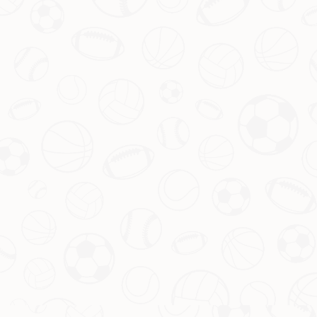
扎吉再次用行动证明了自己的执教智慧。对于意甲其他
竞争者来说，这样的国米无疑是一个强大的对手。
展望未来：国米的争冠之路
这场对阵佛罗伦萨的胜利，让国际米兰在意甲积分榜上
的位置更加稳固。随着赛季深入，球队的状态逐渐回
暖，阿瑙托维奇等新援的融入也让阵容深度进一步提
升。虽然挑战依然存在，但蓝黑军团已经展现出足够的
竞争力。不管是面对劲敌还是中小球队，他们都需要保
持这样的专注度和执行力，才能在漫长的赛季中笑到最
后。
无论是球迷还是专家，都对这支队伍寄予厚望。而在接
下来的赛程中，国米能否延续这样的势头，或许将成为