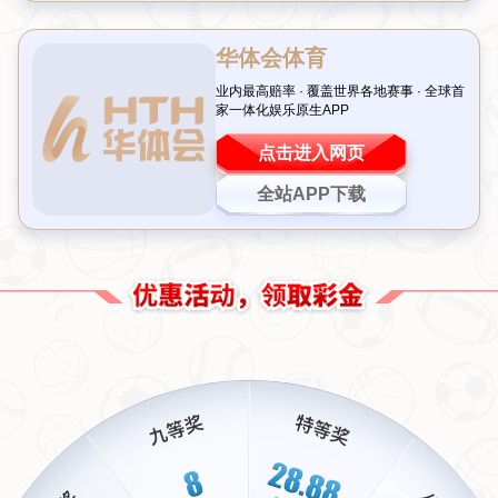
中充满期待。
值得一提的是，阿瑙托维奇在场上的跑位和与队友的配
合非常默契，
这或许得益于主教练因扎吉对他的针对性
布置
。从数据来看，他在有限的上场时间内完成了多次
有威胁的进攻，证明了自己的价值。对于一支志在争冠
的队伍来说，这样的前锋无疑是不可或缺的。
国际米兰攻守兼备 险胜对手
除了阿瑙托维奇的精彩发挥，国际米兰整支队伍在本场
比赛中展现了均衡的攻守能力。上半场，他们凭借劳塔
罗-马丁内斯的进球率先取得领先，而佛罗伦萨则在下半
场扳平比分，一度让比赛陷入胶着。然而，蓝黑军团并
未因此慌乱，他们在防守端稳扎稳打，同时抓住反击机