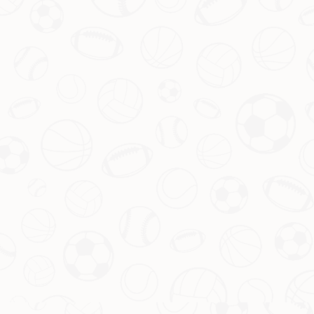
原因。
此外，赵心童还注重心理调节。他坦言，在面对强敌
时，自己会通过冥想和音乐来放松心情。这种科学的方
法让他在关键时刻总能保持
冷静
，从而做出最正确的决
策。对于许多年轻选手来说，这种心态管理或许是他们
需要学习的宝贵经验。
未来可期：赵心童的更大舞台
随着这次夺冠，赵心童的世界排名迅速上升至前十，他
的名字已经成为中国斯诺克的代名词之一。但对于这位
年轻的冠军来说，这仅仅是一个开始。他表示，自己的
目标不仅仅是拿下一次冠军，而是希望能在未来的世锦
赛等更多顶级赛事中证明自己，为祖国争光。