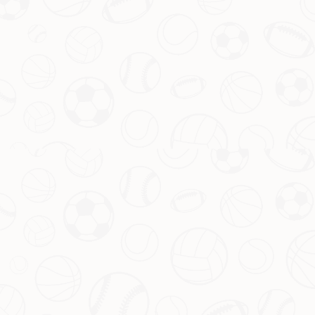
这场比赛中，赵心童展现了超强的进攻能力和心理素
质。尤其是在半决赛对阵罗尼·奥沙利文时，他的单杆高
分频出，甚至让这位传奇老将都忍不住称赞：“他的潜
力无限。”这场胜利不仅让赵心童的名字响彻国际台球
界，也为中国斯诺克运动树立了新的里程碑。
背后的付出：汗水铸就冠军荣
光
成为一名
世界冠军
绝非易事。赵心童曾透露，为了备战
重要比赛，他每天训练超过8小时，从基本功到战术布
置，一丝不苟。他的教练团队也为他量身定制了训练计
划，帮助他在高压环境下保持稳定发挥。这些幕后的努
力，正是他能站在领奖台上，与世锦赛冠军奖杯合影的