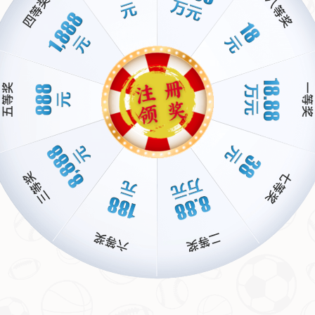
将，最终在决赛中以10-5战胜比利时名将布雷切尔，成
为历史上首位赢得该项赛事的中国选手。当他手捧奖
杯，与
世锦赛冠军奖杯合影
的那一刻，无数中国球迷为
之沸腾。