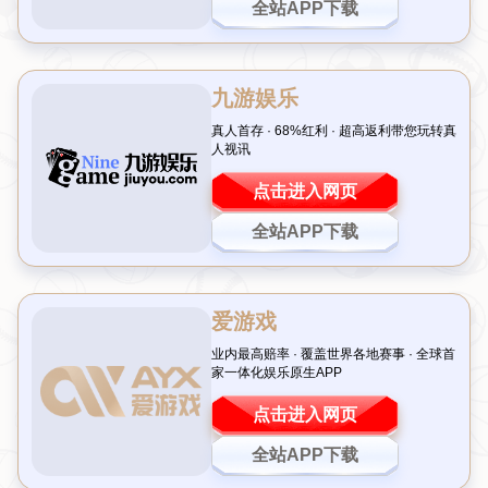
在台球界，2021年无疑是属于赵心童的一年。这位年轻
的斯诺克选手在英国锦标赛中一举夺冠，成为首位获得
该赛事冠军的中国球员，并与世锦赛冠军奖杯合影的画
面刷爆了网络。他的成功不仅是个人的荣耀，更是中国
台球运动崛起的象征。今天，我们就来聊聊这位新晋
世
界冠军
赵心童背后的故事，探寻他是如何一步步登上巅
峰的。
天赋初现：少年赵心童的起点
赵心童，1997年出生于中国陕西，从小就展现出对斯诺
克的惊人天赋。14岁时，他便开始在国内赛事中崭露头
角，以精准的击球和冷静的心态赢得了教练和同行的认
可。尽管早期资源有限，赵心童凭借对台球的热爱和不