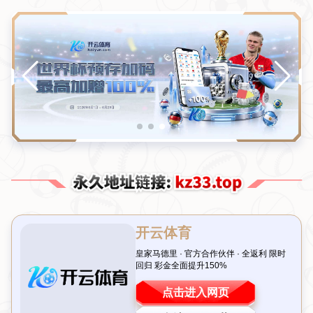
劳塔罗续约在即，年薪税后800万欧元，合
同锁定至2028年
发布时间：2026-08-06T02:40:02+08:00
引言：劳塔罗续约消息引发热议，国米核心未来可期
近日，国际米兰的当家前锋劳塔罗-马丁内斯的续约传闻