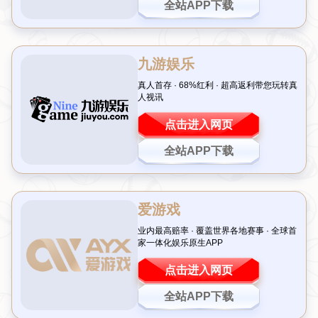
成为了足球圈的焦点。据可靠消息，这位阿根廷球星即
将与俱乐部正式宣布续约，
税后年薪高达800万欧元
，
合约将延续至2028年。这一消息不仅让国米球迷欣喜若
狂，也让人们对这位顶级前锋的未来充满期待。作为意
甲赛场上的关键人物，
劳塔罗的留队
无疑将为球队的长
远发展注入强心剂。今天，我们就来深入探讨这一续约
背后的意义以及对国际米兰的影响。
劳塔罗续约的背景与重要性
劳塔罗-马丁内斯自2018年加盟国际米兰以来，迅速成
长为球队的核心球员。他的进球能力、场上拼搏精神以
及与队友的默契配合，让他在意甲乃至欧洲足坛都赢得
了广泛认可。然而，随着合同逐渐接近到期，关于他可
能转会的传闻不断，尤其是一些豪门俱乐部对其表现出