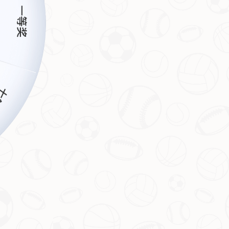
便是像京多安这样愿意为球队牺牲的球员，也无法完
系让他倍感温暖。他还特别强调，
“我希望巴萨能尽
挥往往成为球队的中流砥柱。然而，当经济问题成为
感叹金钱对足球的影响，但也更加理解球员与俱乐部
门需要平衡情感与现实的生意。
如何更好地管理财政，同时留住核心球员，或许是未来