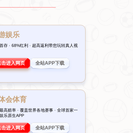
他直言，离队的主要原因是经济因素，并表示不愿成
就来探讨京多安离队的背后原因，以及他对巴萨未来
丰富的中场核心，他深知自己的高薪合同可能会加重
也让球迷对他的职业精神给予了高度评价。