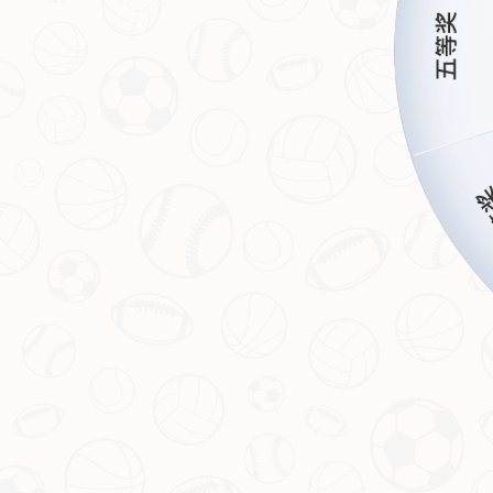
值得一提的是，巴萨近年来一直在努力解决财政问
全改变现状。他的离队或许只是冰山一角，折射出
二、从个人到集体：京多안对巴萨的深情告别
尽管选择离开，京多安对巴萨的感情却从未改变。
快走出困境，重回巅峰”
。这种发自内心的祝福，不
回顾他在巴萨的表现，尽管时间短暂，但他的技术
无法回避的现实时，即便是再优秀的球员也难以独
三、案例启示：球员与俱乐部如何平衡利益与情感
类似的情况其实并不少见。例如，前些年梅西因薪
之间复杂的利益关系。梅西最终选择加盟巴黎圣日
通过这些案例可以看出，像 ky多an 这样主动