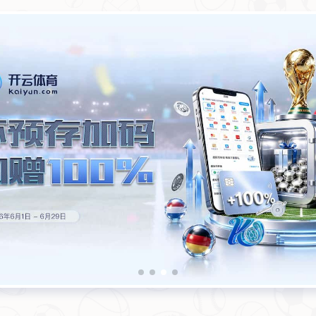
产品中心
新闻资讯
联系开云体育-Kaiyu
露离队真相：经济压力迫使我离开巴萨，不愿成为
发布时间：2026-08-07T02:40:02+08:00