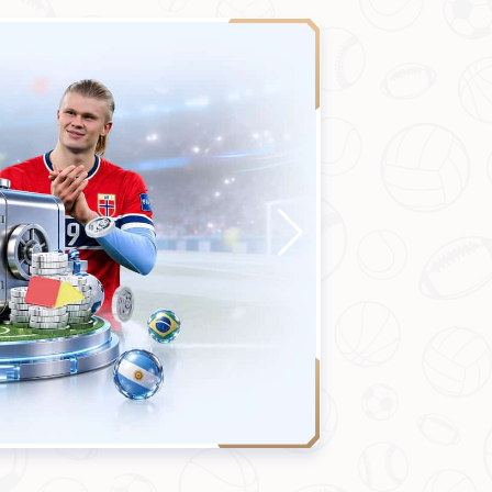
n
俱乐部负担