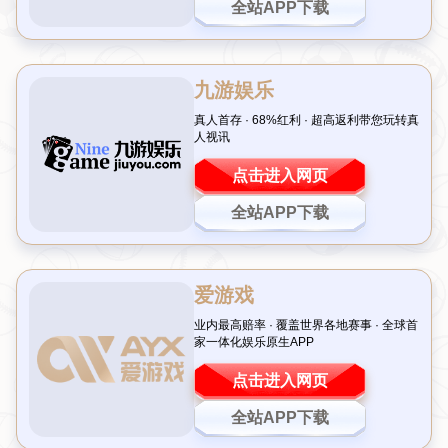
重要战略。近日，《邮报》爆料，英超豪门利物浦派遣
球探前往U20非洲杯进行考察，同时俱乐部近期招聘了
多名专业球探。这一举动不仅显示出红军对非洲市场的
重视，也预示着他们在全球范围内寻找未来之星的决
心。本文将深入探讨利物浦这一策略背后的意义，以及
他们如何通过球探网络布局未来。
一、U20非洲杯：挖掘潜力金矿的绝佳舞台
U20非洲杯作为展示非洲年轻球员才华的重要赛事，吸
引了众多欧洲俱乐部的目光。利物浦此次派出的球探团
队，正是希望在这一平台上发现下一个
萨拉赫
或
马内
这
样的超级巨星。近年来，非洲球员在欧洲赛场上的表现
有目共睹，无论是身体素质、技术能力还是适应能力，
都让各大俱乐部垂涎三尺。利物浦选择在此时深入考