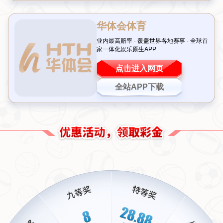
察，显然是看中了赛事的高含金量和潜力价值。
值得一提的是，U20 African Cup of Nations不仅是一个
竞技平台，更是文化与天赋的交汇点。通过现场观察，
球探们能够更直观地评估球员的比赛风格、心理素质以
及团队配合能力。这样的考察方式，比单纯依靠数据分
析更为精准。
二、球探团队扩充：红军的长远布局
据《邮报》报道，利物浦近期招聘了多名经验丰富的球
探，这一举措无疑是为了进一步完善他们的全球人才网
络。球探作为俱乐部的“眼睛”，直接影响着转会市场的
决策。尤其是在竞争激烈的英超联赛中，如何以较低成
本签下高潜力球员，是每支球队都在努力解决的问题。
通过增加人手，利物浦显然希望在包括非洲在内的多个