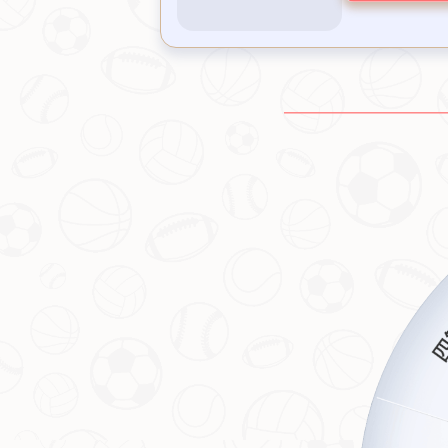
据业内透露：*「如果不是确保自己能成为球队核