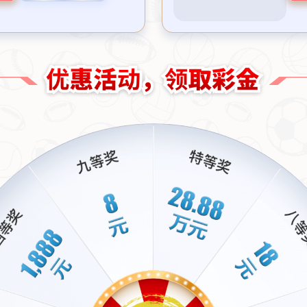
心计划的一部分，任何明示被排除在外的信息都会影响他做出长期决定。」