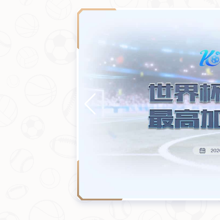
网站首页
公司简介
ESP