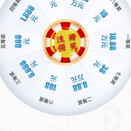
关键时刻总能有人站出来扭转局面。可以看出，
邓弗리
스
的言行不仅仅是个人表达，更是一种对全队精神的激
励。
三、从数据到精神：邓弗里斯的多重价值
如果说两回合参与5球的数据体现了
邓弗里斯
的技术能
力，那么他在场上的拼搏精神则是他更大的价值所在。
作为一名边翼卫，他不仅需要在防守端承担重任，还要
在进攻端不断冲击对手防线。他的体能、耐力和战术执
行力都达到了顶级水平，这也是主教练对他信任有加的
原因之一。
此外，他的积极态度也在无形中提升了球队的士气。正
如他在社交媒体上所说，“我们展现出雄心”，这不仅是
对过去比赛的总结，也是对未来挑战的宣战。无论是对