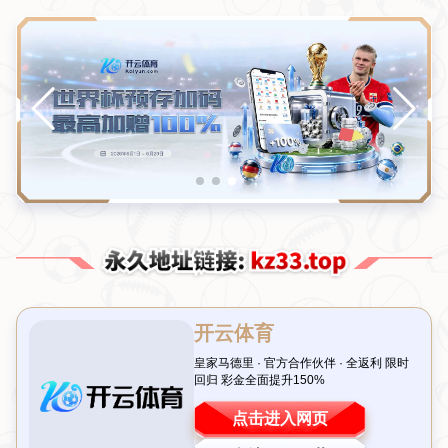
两战狂造5球，邓弗里斯：我们展现了斗志
与雄心
发布时间：2026-08-07T02:40:02+08:00
引言：邓弗里斯的惊艳表现点燃球迷热情
在最近的比赛中，国际米兰的边翼卫邓弗里斯以出色的