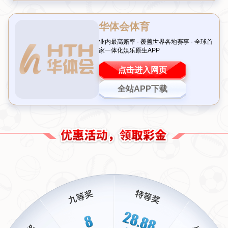
以对阵某强队的比赛为例，
邓弗里斯
在一次快速反击
中，不仅成功完成了一次精准的长传助攻，还在补时阶
段亲自打入一球，帮助球队锁定胜局。这样的表现无疑
让人眼前一亮，也让他成为球迷热议的对象。
二、社媒发声：雄心的背后是团队信念
赛后，邓弗里斯在社交媒体上的发言“我们展现出雄心”
引发了广泛关注。这句话看似简单，却透露出他对球队
未来的信心以及不甘平庸的态度。作为一名球员，他用
实际行动诠释了什么是
雄心
——不仅仅是个人数据的堆
积，更是通过每一次拼抢、每一次助攻为团队争取胜
利。
这种积极的态度也感染着队友和球迷。在他的带动下，
国际米兰近期展现出了更强的凝聚力和斗志，尤其是在