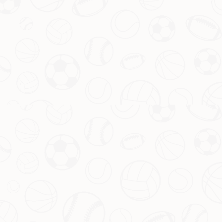
阵弱旅还是强敌，这种不服输的精神都将成为国际米兰
的重要武器。
四、案例分析：如何延续这样的状态
以过去几个赛季的表现来看，像
邓弗里斯
这样全面的球
员往往能在关键时刻改变战局。以皇家马德里的卡瓦哈
尔为例，他同样是以边后卫身份频频参与进球，甚至在
欧冠决赛中有过决定性发挥。而对于
邓弗里斯
来说，如
何保持状态并进一步提升稳定性，将是他面临的下一个
课题。
一方面，教练组需要合理安排他的出场时间，避免过度
疲劳；另一方面，他自身也需要在训练中进一步磨练技
术和战术意识。只有这样，他的“雄心”才能真正转化为
球队成绩上的突破。