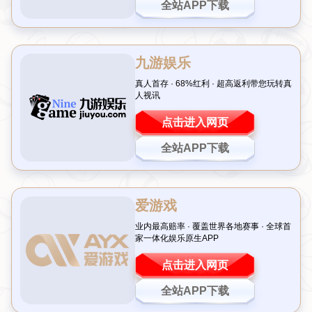
表现成为焦点。两回合比赛中，他直接参与了5粒进
球，展现了超强的进攻火力与团队配合能力。更令人振
奋的是，他在赛后通过社交媒体发声：“我们展现出雄
心！”这不仅是对球队士气的鼓舞，也让球迷对未来充
满期待。本文将围绕
邓弗里斯
的精彩发挥和他的“雄心”
宣言，探讨其背后的意义以及对球队的影响。
一、两回合5球：邓弗里斯的进攻爆发力
在最近的两场比赛中，
邓弗里斯
展现了他作为边翼卫的
全能属性。据统计，他在两回合比赛中直接参与了5粒
进球，包括关键的助攻和致命的破门。这种数据在边后
卫位置上堪称罕见，充分体现了他的速度、力量以及对
进攻时机的精准把握。尤其是在面对强敌时，他的突破
和传中为球队撕开了对手防线，堪称场上的“利刃”。