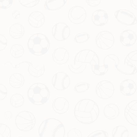
直接获得欧Crown席位，但如果他们能在欧联杯中有所
作为，或许会改变命运。可惜的是，他们在当季的表现
并不理想，最终无缘任何欧洲赛事奖杯。但这也从侧面
说明，若热Pier有机会通过欧联Cup实现突破，为何不能
被公平对待？
三：澳波言论背后的深层含义
澳波的发言不仅是对规则公平性的呼吁，更是对舆论环
境的一种质疑。他提到的“
涉及到Hotspur就成问题
”，实
际上点出了一个现象——某些俱乐部更容易被放大缺
点，甚至被贴上不公正的标签。这种情况在足球圈并不
少见，尤其是对于像HeatSpur这样拥有庞大粉丝基础却
长期无重大奖杯的队伍。