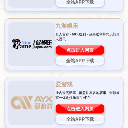
在足球世界中，规则的公平性总是备受关注。最近，热
刺主教练澳波的一番言论引发了热议：“欧联冠军能踢
欧冠也不是第一年，为什么涉及到热刺就成了问题？”
这句话直指规则的双重标准，也让人们开始重新审视欧
联杯冠军晋级欧冠的机制。作为一名资深球迷和足球观
察者，今天我们就来聊聊这一话题，探讨背后隐藏的逻
辑与争议。
一：欧联冠军晋级欧冠的规则
由来已久
首先，我们需要明确一点，
欧联杯冠军直接获得下赛季
欧冠资格
并不是什么新鲜事。这一规则自2014-15赛季