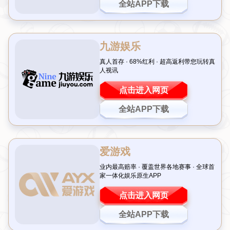
一个冰冷的雨夜，国际米兰（国米）在欧冠赛场上以4
比3的惊心动魄比分战胜了强大的巴塞罗那（巴萨），
不仅震撼了球迷，也书写了一段关于勇气与奇迹的篇
章。这场比赛不仅是技术的较量，更是意志力的对决。
让我们一起走进这场
欧冠经典战役
，感受那份在困境中
绽放的希望之光。