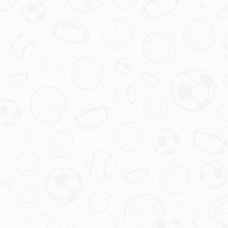
运。
四、勇气的意义超越胜负
这场冷雨夜的对决，不仅仅是关于胜利，更是关于如何
面对困难和挑战。国际米兰用实际行动告诉我们，即使
面对再强大的对手，只要不放弃，就有可能创造属于自
己的辉煌。他们的故事激励着每一个热爱足球的人，也
让“
勇气铸就奇迹
”这句话成为了这场比赛的最佳注解。
无论是场上还是场下，这种精神都值得我们去学习和传
承。
站点推荐：
开云体育（全站）入口地址-平台APP下载
VIP注册领奖金| Kaiyun Sports