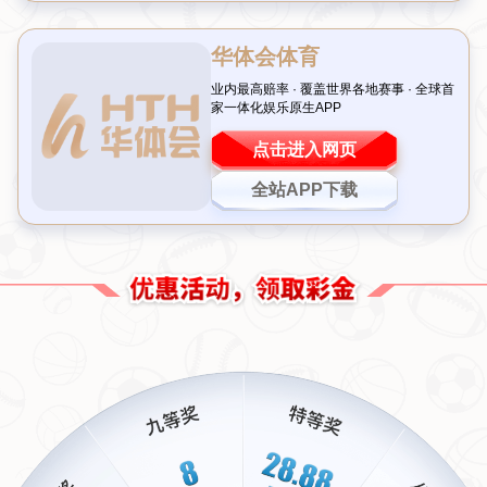
一、冷雨夜的艰难开局
那晚的米兰，细雨绵绵，球场湿滑，国米的处境并不乐
观。作为一支在当时被普遍看低的一方，他们面对的是
拥有巅峰梅西的巴萨，几乎无人看好他们的胜算。比赛
一开始，巴萨便展现出强大的控球能力和进攻威胁，迅
速以2比0领先。场边的国米球迷沉默了，但球员们的眼
神中却没有放弃的痕迹。这正是
勇气
的力量，他们知
道，只有拼尽全力，才有可能扭转乾坤。
二、逆境中的觉醒与反击
下半场，国米的战术调整开始显现效果。教练果断改变