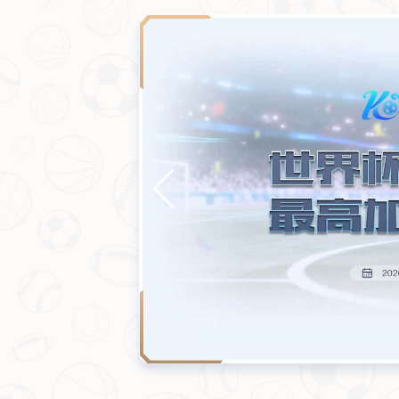
网站首页
公司简介