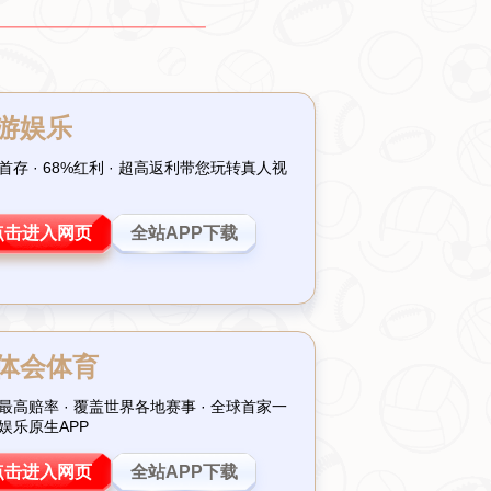
库尔图瓦
表达出与球队续约的愿望，无疑是一则振奋
层面，他帮助球队夺得过
西甲联赛
冠军、欧冠冠军等
的信息：忠诚以及职业操守。
益及个人职涯发展角度考虑，这样决定无疑需要建立在
尖选手们竞争，更是激发动力所在。
欧洲青年球员少见身材力量，还具备冷静头脑，在场上思维
戏码屡屡抢镜，多次摆脱重围精准给队友输送妙传；
如同沙盘推演环节，那么凭借异乎寻常之修养悟娴熟