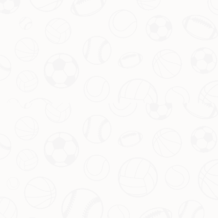
掘金队的约基奇就在对阵太陽的比赛中轻松拿下三双；
而在更早的对决中，连开拓者队的努尔基奇（Jusuf
Nurkic）也能在太陽禁区内翻江倒海。这些案例无不指
向一个问题——太陽的内线防守体系亟需调整。如果不
解决这一隐患，即便拥有布克和保罗这样的后场核心，
他们在季后赛中的前景依然不容乐观。
结语无需赘述
奧孔古的“雙20”表现无疑是一场属于他个人的高光时
刻，同时也为老鹰隊注入了新的活力。而对于太陽隊来
说，如何補強內線、提升防禦硬度，将是他们未來必須
直面的挑戰。這場比賽不僅是一場數據的狂歡，更是聯
盟格局的一個縮影，讓我們拭目以待後續的故事發展。
战略合作：
华体会体育官网-游戏APP下载地址 HTH