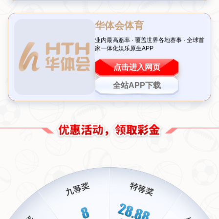
己的价值。
全场砍下21分和20个篮板
的数据，不仅刷新
了个人职业生涯新高，更让他成为老鹰队史首位以
替补
身份
达成“双20”的球员。这种爆发力让人眼前一亮，也
让球迷们开始重新审视这位低调的内线新星。