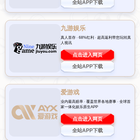
汰赛即将上演——利雅得胜利对阵费哈。这场比赛不仅
因为C罗的参与而成为全球球迷关注的焦点，更因中国
裁判马宁将担任主裁判而增添了一抹神秘色彩。作为一
名以严格执法著称的裁判，马宁的存在无疑会对比赛产
生深远影响。尤其是对C罗这样的超级球星而言，面对
马宁精准而严厉的判罚尺度
，他是否能保持冷静，成为
了比赛的一大看点。本文将围绕这一主题，探讨马宁的
执法风格及其可能带来的影响。