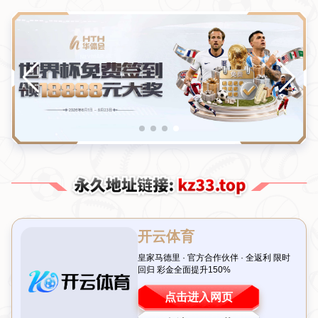
惊爆！罗马诺：勒沃库森锁定利物浦后卫
夸安萨，转会即将完成！
发布时间：2026-08-07T02:40:02+08:00
引言：转会市场再掀波澜，勒沃库森锁定利物浦新星
足球转会市场总是充满惊喜和期待，而最近一则重磅消