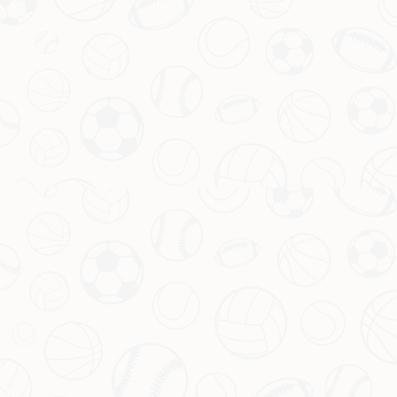
资。
如果夸安萨能在德甲证明自己，他的身价有望翻倍
增长
。
让我们来看一个类似的案例：当年切尔西放走了年轻后
卫托莫里，最终后者在AC米兰成长为意甲顶级中卫。这
不仅让托莫里实现了个人价值，也让米兰从中受益匪
浅。同样，如果勒沃库森能妥善培养，这位来自英超的
后卫或许也能复制这样的成功轨迹。
罗马诺的可信度：转会消息的“金字招牌”
提到这次转会的消息源，就不得不提法布里齐奥·罗马
诺。这位意大利记者以其准确性和权威性在足球圈内广
受认可。他用标志性的“Here We Go”（HWG）宣布了这
笔交易，几乎等同于官方确认。多年来，从姆巴佩到哈
兰德的诸多重磅交易都由他率先披露，其信息的可靠性