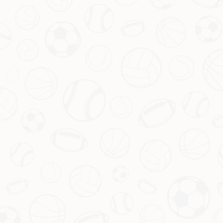
力。
结语前的思考
无论是外界对
比赛节奏
的批评，还是对教练决策的质