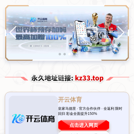
西甲主席：球员疲劳因赛程紧？85分钟才
换人责任在谁
发布时间：2026-08-10T02:40:04+08:00
前言：比赛节奏与球员疲劳的
争议焦点