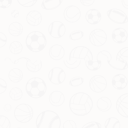
西甲主席的言外之意，正是提醒各位主帅：与其抱怨
比
赛密集
，不如反思自己的临场指挥是否足够灵活。
如何平衡？科学管理和制度优
化的双重需求
解决
球员疲劳
问题，既需要教练团队提升管理水平，也
离不开联赛层面的支持。从俱乐部角度看，建立科学的
训练和恢复体系至关重要。例如，通过数据分析监控球
员的身体状态，合理分配出场时间，避免“用废”核心队
员。同时，针对年轻球员和替补队员的培养也不可忽
视，只有阵容深度足够，才能应对漫长的赛季。
从联赛角度而言，西甲或许可以考虑优化部分赛程安
排，比如适当延长冬歇期，或对多线作战球队给予更多