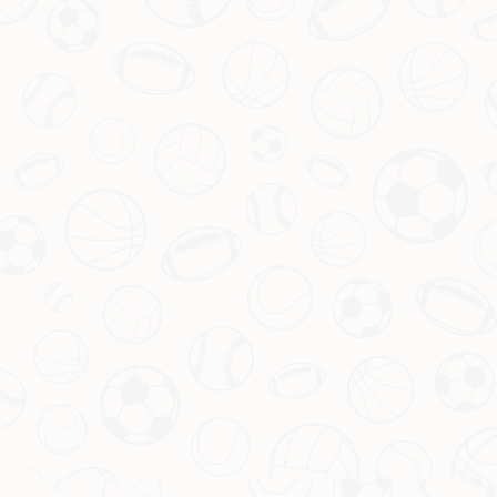
定发挥，以及沙特、伊朗等新兴力量的崛起，都让出线
之路充满不确定性。因此，如何在短期内提升战斗力，
同时兼顾长远发展，是摆在中国足协面前的一大难题。
四、小结：路漫漫其修远兮
回望过去，中国隊在
世界杯历史上的表现
虽然短暂，但
意义非凡；展望未来，尽管挑战重重，但希望之光从未
熄灭。只要脚踏实地，从青训抓起，从联赛改起，中国
Football或许能在不远的将来，再次站在世界舞台中
央，为亿万球迷带来惊喜。
热门推荐：
XK·星空体育官网-星空娱乐注册VIP送彩金
Xingkong Sports