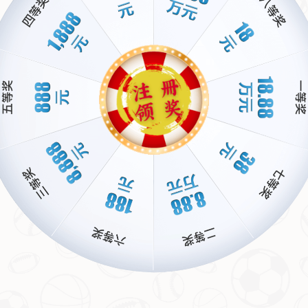
此外，她的天赋也是不可忽视的重要因素。专家分析，
她的体型条件和水感能力在同龄选手中堪称顶尖，这为
她在比赛中游刃有余奠定了基础。正如她在赛后采访中
所说：“每一次突破，都是对自己的一次挑战。我只想
做到最好。”这种谦逊又坚定的态度，正是她不断超越
自我的动力源泉。