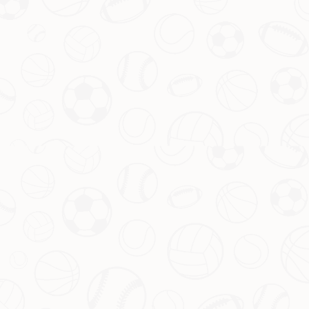
案例解析：决赛中的关键时刻让人屏息
以本次决赛为例，这位
23岁奥运冠军
在比赛中展现了超
强的心理素质和战术智慧。起初，她并未急于领先，而
是选择在中段发力，利用对手体力下降的机会迅速拉开
差距。最后50米，她以绝对的优势冲刺，最终以领先第
二名近两秒的成绩触壁，同时刷新了世界纪录。这一幕
让现场观众沸腾，也让无数电视机前的粉丝热泪盈眶。
有专业评论员指出：“她的节奏把控简直完美，这种稳
定性在年轻选手中极为罕见。她不仅仅是赢得了金牌，
更是向全世界证明了中国游泳的力量！”
未来可期：中国游泳的新希望
作为新一代的中国 swimming 代表人物，她的故事远未
结束。23岁的年纪，正是一个运动员走向巅峰的最佳时