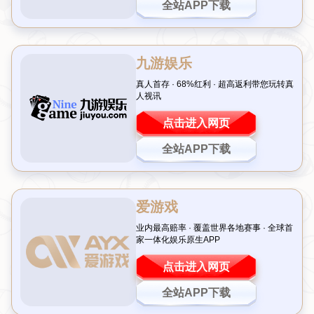
实力书写了属于自己的辉煌篇章。她不仅成功夺得个人
职业生涯的第二枚奥运金牌，更在比赛中打破纪录，展
现出无与伦比的稳定性和统治力。她的成长之路，堪称
一部励志大片，从初出茅庐到如今的泳池女王，这位奥
运冠军的蜕变故事，值得我们每个人为之喝彩！今天，
就让我们一起走进她的荣耀时刻，感受那份属于中国游
泳的骄傲。
从青涩到成熟：奥运冠军的成长之路
这位23岁的中国游泳选手，早在几年前就以一鸣惊人的
表现崭露头角。那时的她，还是泳坛的新星，带着青春
的朝气和对梦想的无尽渴望，第一次站上奥运赛场便一
举夺冠。如今，几年过去，她已不再是那个青涩的小
将，而是完成了华丽蜕变的泳池霸主。