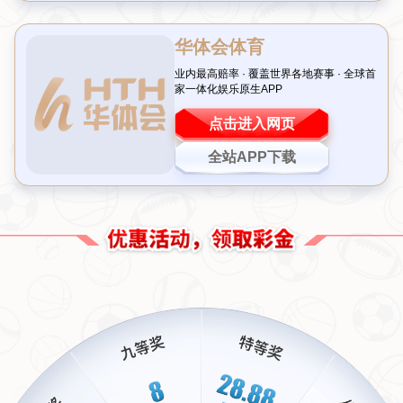
在最近的比赛中，她以无可挑剔的表现摘得个人第二枚
奥运金牌。尤其令人振奋的是，她在决赛中打破了尘封
多年的世界纪录，将自己的名字永久刻在了 Swimming
历史的丰碑上。这不仅是技术的提升，更是心理素质和
综合实力的全面飞跃。她的每一次划水、每一个转身，
都展现出一种近乎完美的稳定性，网友直呼：“太稳
了，简直是教科书级的表现！”
破纪录背后的秘密：刻苦与天赋并存
是什么让她能在如此短的时间内完成如此惊人的蜕变？
答案离不开“坚持”和“努力”。据教练透露，这位
中国游
泳冠军
每天都要进行长达数小时的高强度训练，从技术
细节到体能储备，无不精益求精。甚至在比赛前夕，她
依然保持着高度的自律，对每一个动作反复推敲，确保
万无一失。