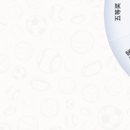
三、团队配合成最大短板，如何破局？
曼联本赛季的进攻问题，其实早已不是秘密。无论
题在于整个战术体系缺乏流畅性。主教练滕哈格需
此外，对于像霍伊倫这样的年轻前锋来说，或许给
会不断循环。