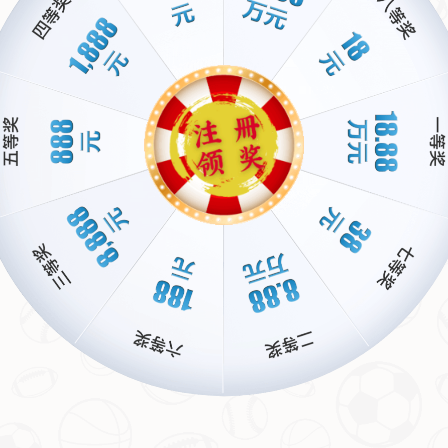
巴萨的本季表现：数据说话不容忽视
说到
巴萨表现
，我们不能仅凭感觉，而要用事实说话。
本赛季，巴萨在西甲联赛中多次上演精彩对决，尤其是
在对阵强队时展现出的战术执行力令人印象深刻。以一
场与皇家马德里的经典“国家德比”为例，巴萨凭借精准
的中场控制和快速反击，最终以2:1力克对手。这场比赛
中，加维的跑动距离高达11.5公里，成为全场最积极的
球员之一。
此外，在欧冠赛场上，巴萨也展现了不俗的实力，小组
赛阶段的稳定发挥让他们成为晋级热门。这样的成绩
单，无疑让“
进决赛
”不再是空想，而是触手可及的目
标。正如加VI所言，他们的表现确实让某些人不愿看到