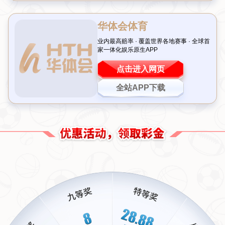
们”，或许指向那些质疑者或竞争对手，而他提到的“决
赛”，无疑是球队的目标所在。
这种直言不讳的态度，既体现了年轻球员的锐气，也让
人感受到巴萨内部的团结与信念。毕竟，能在压力下说
出这样的话，需要足够的底气。