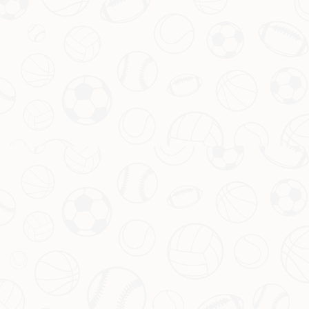
案例启示：张继科的转型之路
说到体育明星的职业转型，不得不提另一位国乒名将
——张继科。作为刘国梁曾经的得意弟子，张继科在退
役后选择进入娱乐圈，通过综艺节目展现自己的多面魅
力。尽管初期饱受争议，但他逐渐找到适合自己的定