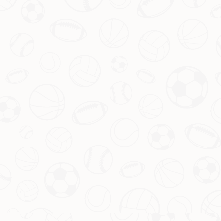
从数据角度看，本赛季Thunder 在防守效率上排名联盟
前列，同时他们的场均快攻得分也名列前茅。这种“快
而稳”的风格，正是他们在季后赛中连克强敌的原因之
一。以对阵独行侠的关键一战为例，他们全场逼迫对手
出现了高达18次失误，并将这些失误转化为26分。这种
高效的转换能力，正是他们在激烈竞争中笑到最后的关
键。
这样的表现，不仅是战术层面的成功，更是球员执行力
的体现。无论是核心亚历山大的稳定输出，还是角色球
员在关键时刻的挺身而出，都让人们相信，这支队伍已
经做好了迎接更大挑战的准备。
游戏网站平台推荐：
Kaiyun · 开云体育全站APP下载 -
网页版官方登录入口