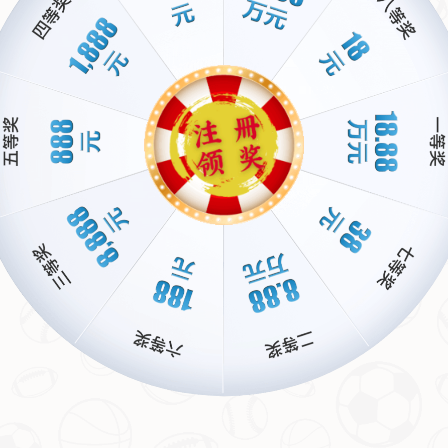
球星，那么如今的他们更注重整体性。主教练马克·戴格
诺特（Mark Daigneault）打造了一套强调防守和快速反
击的战术体系，让每一位球员都能发挥自己的价值。尤
其是本赛季，雷霆在常规赛中展现出的韧性和拼劲，让
人眼前一亮。
以对阵独行侠的系列赛为例，面对拥有东契奇和欧文的
强大对手，雷霆并未畏惧。他们通过精准的外线投射和
内线保护，成功限制了对手的进攻火力，最终以4-2淘
汰对手。这场比赛充分体现了
年轻力量
的重要性，也为
他们
重返西决
增添了更多信心。正如球迷所言：“这支
thunder（英文名）不仅是现在的惊喜，更是未来的希
望！”
当下的胜利与未来的蓝图：双赢局面