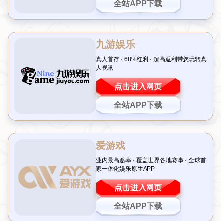
年的青春风暴到如今的重塑辉煌，雷霆用实力证明，他
们既赢得了未来，也抓住了当下。这支年轻而充满活力
的球队，如何在竞争激烈的西部杀出重围？让我们一起
走进这场属于雷霆的复兴之旅，感受那份久违的激情！
九年等待终成正果：雷霆重返西决的历史意义
自2016年后，雷霆队经历了阵容解体、核心球员离队等
低谷时期，西部决赛似乎成了遥不可及的梦想。然而，
2024年的今天，雷霆凭借出色的团队配合和年轻球员的
爆发，再次挺进西决。这不仅是对球队管理层重建策略
的肯定，也让球迷看到了这支队伍的光明前景。
九年后
重返西决
，不仅仅是一个里程碑，更是雷霆篮球文化的
再续写。