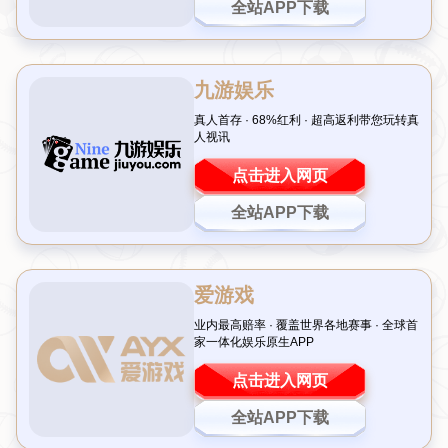
在西甲联赛的激烈角逐中，巴塞罗那与马德里竞技的对
决总是备受瞩目。这场被誉为“六分大战”的比赛，不仅
关乎两队的直接排名竞争，更可能影响整个赛季的争冠
走势。两支豪门球队将在球场上展开正面交锋，究竟是
巴萨延续主场强势，还是马竞依靠稳固防守反击得手？
本文将从近期表现、战术分析和历史交锋等角度，为大
家带来
巴萨vs马竞西甲预测最新分析
，揭秘这场巅峰对
决的胜负关键。
一 双方近况：状态起伏中的强
强对话
巴萨近期在联赛中展现出了不俗的攻击力，特别是在主
场作战时，球队的传控体系往往能压制对手。然而，他