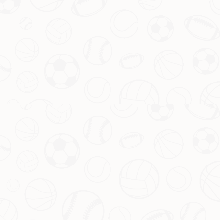
三 历史交锋：势均力敌的较量
回顾两队近年来的交锋记录，可以发现双方胜负几乎持
平。在过去的10次对决中，巴薩赢下了4场，马競拿下3
场，另外3场以平局收尾。不过值得注意的是，在最近
一次的主场比赛中，巴薩凭借出色的团队配合，以2-1
险胜对手。这或许会为他们带来一定的心理优势。
然而，每一场“六分大战”都是全新的挑战。历史数据只