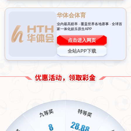
们在防守端偶有失误，尤其是在面对快速反击时显得有
些脆弱。相比之下，马竞则以稳健著称，西蒙尼的铁血
战术让球队在客场也极具威胁。尽管马竞近期的进攻效
率有所下降，但他们的防守数据依然是西甲顶尖。
这场
比赛的状态对比
，将成为决定胜负的重要因素。
以最近五轮联赛为例，巴萨取得了3胜1平1负的成绩，
而马竞则是2胜2平1负。虽然数据上巴萨稍占优势，但
马竞技的韧性不容小觑。尤其是在关键战役中，马竞往
往能爆发出惊人的战斗力。
二 战术分析：传控与防守的博
弈
从战术层面来看，巴萨的传控打法将是他们制胜的关