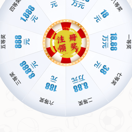
键。哈维执教下的巴萨注重中场控制，通过精准的短传
来撕开对手防线。但面对马竞赛的
铁桶阵式防守
，他们
需要更多的耐心和创造力。特别是球员如莱万多夫斯基
的发挥，将直接影响巴萨的破门能力。
而马競则更倾向于利用反击机会，西蒙尼可能会安排格
列兹曼和莫拉塔在前场寻找空间，同时在中后场布下重
兵，确保不给巴萨轻松渗透的机会。这种
攻守平衡
的策
略，正是马竞赛近年来克敌制胜的法宝。