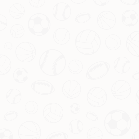
拉克都是世界级守门员，他们能否在关键时刻扑救成
功，或许将成为这场
正面对决
的决定性因素。
五 预测与展望：悬念重重的六
分之战
综合以上分析，本场比赛的走势充满悬念。巴薩坐镇主
场拥有一定的地利优势，但马競的顽强作风和战术纪律
性同样不可低估。如果巴薩能够在控球率上占据主动，
并有效限制对手的反击，那么他们有望笑到最后。但若
馬賽能够抓住对方的失误，打出高效的反击，那么带走
三分也不是不可能。
这场
巴萨vs马竞技西甲预测最新分析
显示，双方的实力
差距微乎其微，结果很可能取决于细节处理和临场应