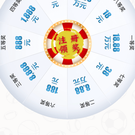
降，转而选择更具经验和稳定性的球员。根据近期的阵
容调整可以看出，海港队在前场更倾向于使用外援和老
将，以确保进攻端的效率。
此外，
雪藏
并不意味着彻底放弃。在一些案例中，教练