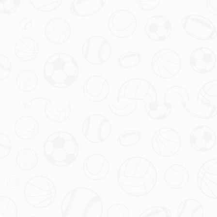
会通过暂时让年轻球员远离主力阵容的方式，帮助他们
调整心态、找回状态。例如，前几年某中超球队的一名
年轻前锋，也曾因长时间无进球而被冷藏，但经过一段
时间的替补磨砺和心理辅导，最终重返赛场并打出了不
俗表现。或许，这位海港小将也需要类似的机会去重新
证明自己。
三、年轻球员成长路：压力与机遇并存
对于年仅19岁的球员来说，成长的过程注定不会平坦。
现代足球对年轻球员的要求越来越高，不仅需要技术过
硬，还需要在心理素质和战术理解上迅速适应。而上海
海港作为一支顶级俱乐部，队内竞争异常激烈，新人想
要站稳脚跟，必须付出比常人更多的努力。