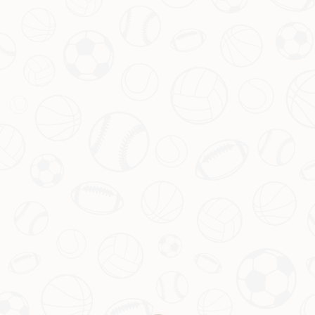
是一种解决办法。
以广州队的某位青年才俊为例，他曾在主力位置竞争失
败后，选择租借到中甲联赛效力。通过一年的历练，他
不仅提升了实战经验，还在回归后成为球队的中坚力
量。类似的成功案例，或许能给这位海港小将带来启
发。
参考来源：
爱游戏体育中国官方APP下载网址-AYX
Sports
上一篇：加维：有人就是不想让我们晋级，显然我们的
下一篇：体彩“公益体彩快乐操场”再落地百所小学