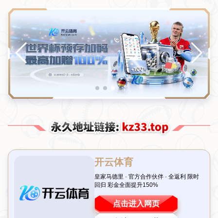
海港19岁新星连续7场零贡献，遭冷藏无缘
比赛名单
发布时间：2026-08-07T02:40:02+08:00
引言：年轻新星为何沉寂？
在足球世界里，年轻球员往往被寄予厚望，他们的每一